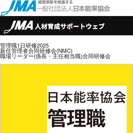
管理職1日研修2025
新任管理者合同研修会(NMC)
職場リーダー(係長・主任相当職)合同研修会