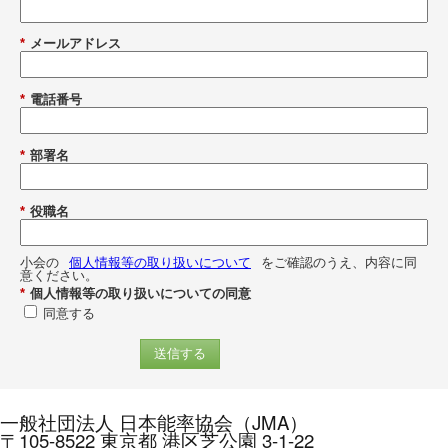
*
メールアドレス
*
電話番号
*
部署名
*
役職名
小会の
個人情報等の取り扱いについて
をご確認のうえ、内容に同
意ください。
*
個人情報等の取り扱いについての同意
同意する
送信する
一般社団法人 日本能率協会（JMA）
〒105-8522 東京都 港区芝公園 3-1-22