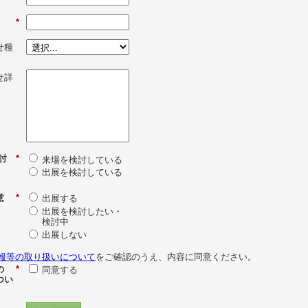
*
せ種
せ詳
討
*
来場を検討している
出展を検討している
意
*
出展する
出展を検討したい・
検討中
出展しない
報等の取り扱いについて
をご確認のうえ、内容に同意ください。
の
*
同意する
つい